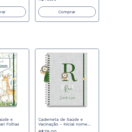
rar
Comprar
aúde e
Caderneta de Saúde e
ari Folhas
Vacinação - Inicial nome
sobreposto
R$79,00