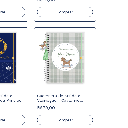
rar
Comprar
aúde e
Caderneta de Saúde e
oa Principe
Vacinação - Cavalinho
Xadrez Verde
R$79,00
rar
Comprar