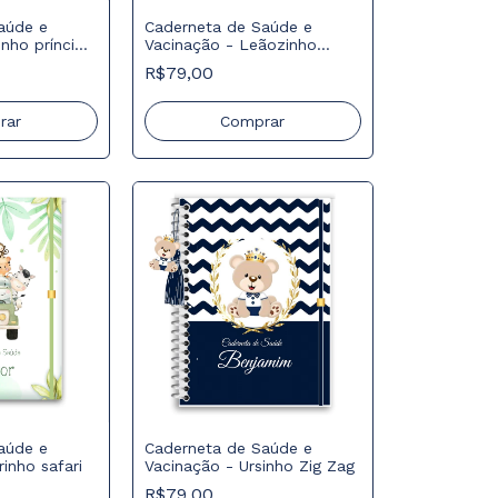
aúde e
Caderneta de Saúde e
inho príncipe
Vacinação - Leãozinho
Listras
R$79,00
rar
Comprar
aúde e
Caderneta de Saúde e
inho safari
Vacinação - Ursinho Zig Zag
R$79,00