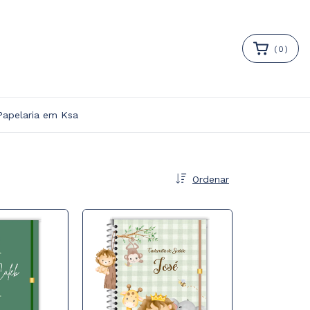
(
0
)
Papelaria em Ksa
Ordenar