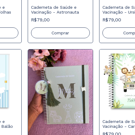
e e
Caderneta de Saúde e
Caderneta de S
Folhas
Vacinação - Astronauta
Vacinação - Urs
azul Claro
R$79,00
R$79,00
Comprar
Comp
e e
Caderneta de S
o Balão
Vacinação - Carr
R$79,00