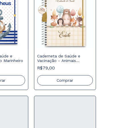
aúde e
Caderneta de Saúde e
o Marinheiro
Vacinação - Animais
Floresta Marrom
R$79,00
rar
Comprar